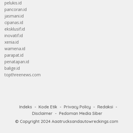
pelukis.id
pancoran.id
jasmani.id
cipanas.id
eksklusif.id
inovatif.id
xenia.id
wamena.id
parapat.id
penatapan.id
balige.id
topthreenews.com
Indeks
Kode Etik
Privacy Policy
Redaksi
Disclaimer
Pedoman Media Siber
© Copyright 2024
Aaatrucksandautowreckings.com