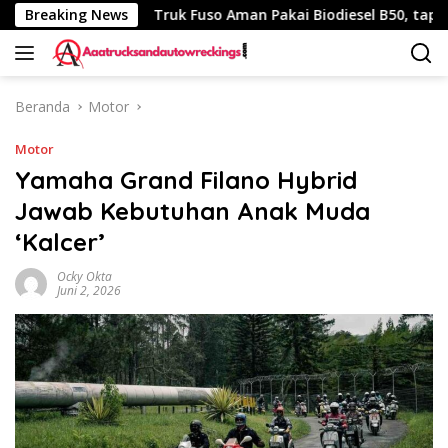
Langsung
h 340 Km
Breaking News
Truk Fuso Aman Pakai Biodiesel B50, tapi Ada 
ke
konten
Beranda
Motor
Motor
Yamaha Grand Filano Hybrid
Jawab Kebutuhan Anak Muda
‘Kalcer’
Ocky Okta
Juni 2, 2026