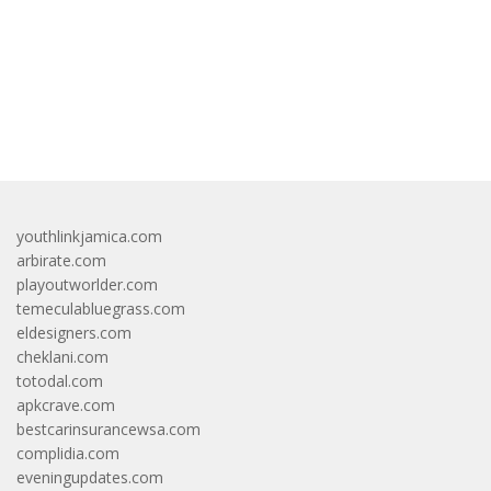
Berkendara
Dipakai Di Jalan?
bandar besar starlight princess1000 bagi bonus
youthlinkjamica.com
arbirate.com
playoutworlder.com
temeculabluegrass.com
eldesigners.com
cheklani.com
totodal.com
apkcrave.com
bestcarinsurancewsa.com
complidia.com
eveningupdates.com