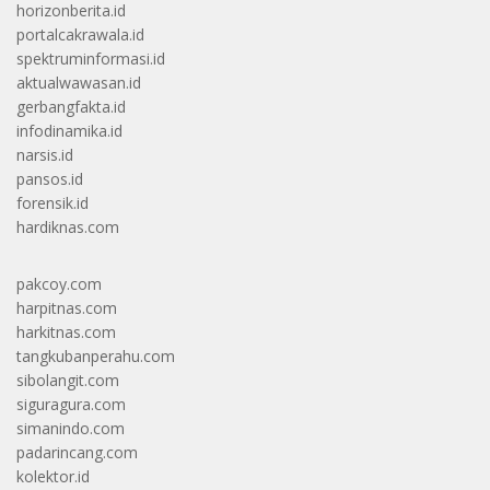
horizonberita.id
portalcakrawala.id
spektruminformasi.id
aktualwawasan.id
gerbangfakta.id
infodinamika.id
narsis.id
pansos.id
forensik.id
hardiknas.com
pakcoy.com
harpitnas.com
harkitnas.com
tangkubanperahu.com
sibolangit.com
siguragura.com
simanindo.com
padarincang.com
kolektor.id