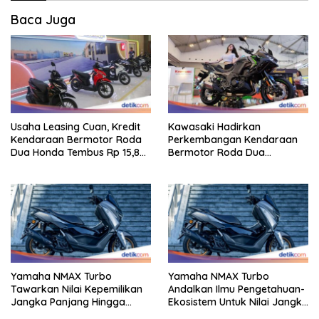
Baca Juga
Usaha Leasing Cuan, Kredit
Kawasaki Hadirkan
Kendaraan Bermotor Roda
Perkembangan Kendaraan
Dua Honda Tembus Rp 15,8
Bermotor Roda Dua
Triliun
Berperforma Tinggi Didalam
Keahlian Modern
Yamaha NMAX Turbo
Yamaha NMAX Turbo
Tawarkan Nilai Kepemilikan
Andalkan Ilmu Pengetahuan-
Jangka Panjang Hingga
Ekosistem Untuk Nilai Jangka
Kelas 155 Cc
Panjang