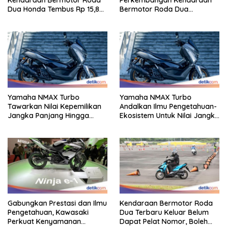
Dua Honda Tembus Rp 15,8
Bermotor Roda Dua
Triliun
Berperforma Tinggi Didalam
Keahlian Modern
Yamaha NMAX Turbo
Yamaha NMAX Turbo
Tawarkan Nilai Kepemilikan
Andalkan Ilmu Pengetahuan-
Jangka Panjang Hingga
Ekosistem Untuk Nilai Jangka
Kelas 155 Cc
Panjang
Gabungkan Prestasi dan Ilmu
Kendaraan Bermotor Roda
Pengetahuan, Kawasaki
Dua Terbaru Keluar Belum
Perkuat Kenyamanan
Dapat Pelat Nomor, Boleh