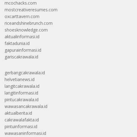
mcochacks.com
mostcreativeresumes.com
oxcarttavern.com
riceandshinebrunch.com
shoesknowledge.com
aktualinformasi.id
faktadunia.id
gapurainformasi.id
gariscakrawala.id
gerbangcakrawala.id
helvetianews.id
langitcakrawala.id
langitinformasi.id
pintucakrawala.id
wawasancakrawala.id
aktualberita.id
cakrawalafakta.id
pintuinformasi.id
wawasaninformasi.id