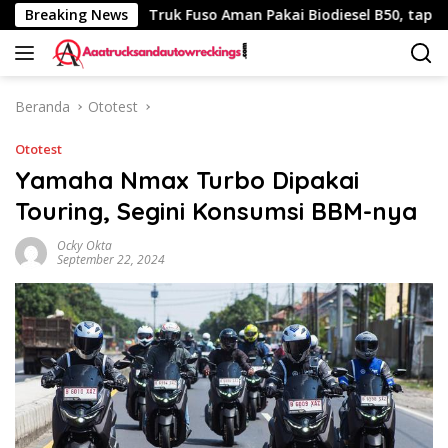
Langsung
340 Km
Breaking News
Truk Fuso Aman Pakai Biodiesel B50, tapi Ada Sar
ke
konten
Beranda
Ototest
Ototest
Yamaha Nmax Turbo Dipakai
Touring, Segini Konsumsi BBM-nya
Ocky Okta
September 22, 2024