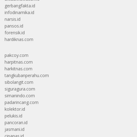
gerbangfakta.id
infodinamika.id
narsis.id
pansos.id
forensik.id
hardiknas.com
pakcoy.com
harpitnas.com
harkitnas.com
tangkubanperahu.com
sibolangit.com
siguragura.com
simanindo.com
padarincang.com
kolektor.id
pelukis.id
pancoran.id
jasmani.id
cipanas.id