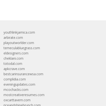
bandar besar starlight princess1000 bagi bonus
youthlinkjamica.com
arbirate.com
playoutworlder.com
temeculabluegrass.com
eldesigners.com
cheklani.com
totodal.com
apkcrave.com
bestcarinsurancewsa.com
complidia.com
eveningupdates.com
mcochacks.com
mostcreativeresumes.com
oxcarttavern.com
riceandshinebrunch.com