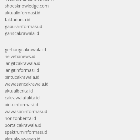
shoesknowledge.com
aktualinformasi.id
faktadunia.id
gapurainformasi.id
gariscakrawala.id
gerbangcakrawala.id
helvetianews.id
langitcakrawala.id
langitinformasi.id
pintucakrawala.id
wawasancakrawala.id
aktualberita.id
cakrawalafakta.id
pintuinformasi.id
wawasaninformasi.id
horizonberita.id
portalcakrawala.id
spektruminformasi.id
aktualwawasan.id