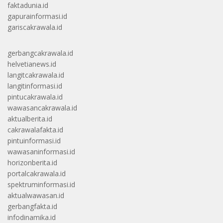
faktadunia.id
gapurainformasi.id
gariscakrawala.id
gerbangcakrawala.id
helvetianews.id
langitcakrawala.id
langitinformasi.id
pintucakrawala.id
wawasancakrawala.id
aktualberita.id
cakrawalafakta.id
pintuinformasi.id
wawasaninformasi.id
horizonberita.id
portalcakrawala.id
spektruminformasi.id
aktualwawasan.id
gerbangfakta.id
infodinamika.id