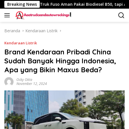
Langsung
0 Km
Breaking News
Truk Fuso Aman Pakai Biodiesel B50, tapi Ada Saran
ke
konten
Beranda
Kendaraan Listrik
Kendaraan Listrik
Brand Kendaraan Pribadi China
Sudah Banyak Hingga Indonesia,
Apa yang Bikin Maxus Beda?
Ocky Okta
November 12, 2024