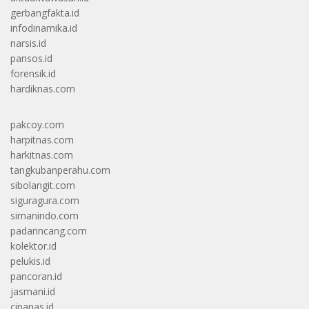
gerbangfakta.id
infodinamika.id
narsis.id
pansos.id
forensik.id
hardiknas.com
pakcoy.com
harpitnas.com
harkitnas.com
tangkubanperahu.com
sibolangit.com
siguragura.com
simanindo.com
padarincang.com
kolektor.id
pelukis.id
pancoran.id
jasmani.id
cipanas.id