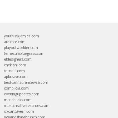
bandar besar starlight princess1000 bagi bonus
youthlinkjamica.com
arbirate.com
playoutworlder.com
temeculabluegrass.com
eldesigners.com
cheklani.com
totodal.com
apkcrave.com
bestcarinsurancewsa.com
complidia.com
eveningupdates.com
mcochacks.com
mostcreativeresumes.com
oxcarttavern.com
riceandshinebrunch.com