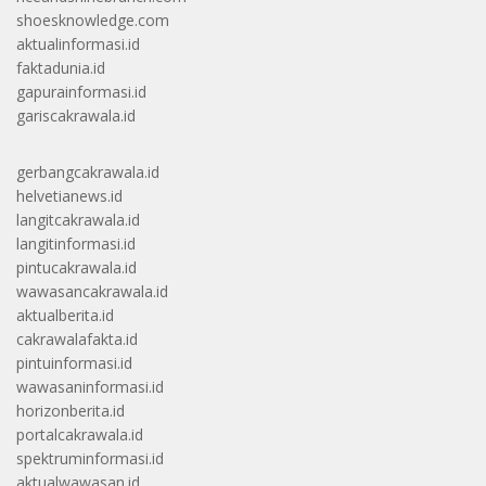
shoesknowledge.com
aktualinformasi.id
faktadunia.id
gapurainformasi.id
gariscakrawala.id
gerbangcakrawala.id
helvetianews.id
langitcakrawala.id
langitinformasi.id
pintucakrawala.id
wawasancakrawala.id
aktualberita.id
cakrawalafakta.id
pintuinformasi.id
wawasaninformasi.id
horizonberita.id
portalcakrawala.id
spektruminformasi.id
aktualwawasan.id