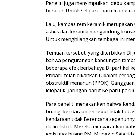
Peneliti juga menyimpulkan, debu kampa
beracun Untuk sel paru-paru manusia da
Lalu, kampas rem keramik merupakan 
asbes dan keramik mengandung konsen
Untuk menghilangkan tembaga ini me
Temuan tersebut, yang diterbitkan Di j
bahwa pengurangan kandungan temb
beberapa efek berbahaya Di partikel k
Pribadi, telah dikaitkan Didalam berb
obstruktif menahun (PPOK), Gangguan k
idiopatik (jaringan parut Ke paru-paru).
Para peneliti menekankan bahwa Kendat
buang, kendaraan tersebut tidak beba
kendaraan tidak Berencana sepenuhny
dialiri listrik. Mereka menyarankan ba
emisi gas buang PM, Mungkin Saja t