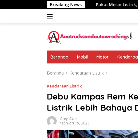
Langsung
umumkan: Rp 438 Juta
Breaking News
Pakai Mesin Listrik, Jarak Temp
ke
konten
Beranda
Mobil
Motor
Kendaraan
Beranda
Kendaraan Listrik
Kendaraan Listrik
Debu Kampas Rem Ken
Listrik Lebih Bahaya D
Ocky Okta
Februari 19, 2025