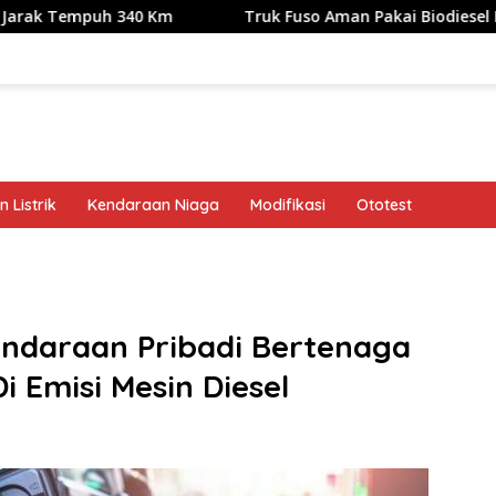
uh 340 Km
Truk Fuso Aman Pakai Biodiesel B50, tapi Ada 
 Listrik
Kendaraan Niaga
Modifikasi
Ototest
band
daraan Pribadi Bertenaga
i Emisi Mesin Diesel