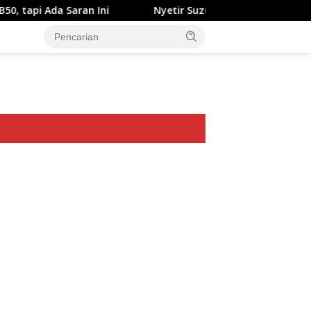
Saran Ini
Nyetir Suzuki XL7 Facelift Kini Lebih Damai
ar besar starlight princess1000 bagi bonus