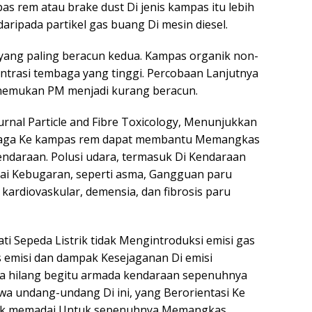
s rem atau brake dust Di jenis kampas itu lebih
ripada partikel gas buang Di mesin diesel.
yang paling beracun kedua. Kampas organik non-
trasi tembaga yang tinggi. Percobaan Lanjutnya
nemukan PM menjadi kurang beracun.
urnal Particle and Fibre Toxicology, Menunjukkan
aga Ke kampas rem dapat membantu Memangkas
endaraan. Polusi udara, termasuk Di Kendaraan
agai Kebugaran, seperti asma, Gangguan paru
ardiovaskular, demensia, dan fibrosis paru
i Sepeda Listrik tidak Mengintroduksi emisi gas
s emisi dan dampak Kesejaganan Di emisi
a hilang begitu armada kendaraan sepenuhnya
hwa undang-undang Di ini, yang Berorientasi Ke
idak memadai Untuk sepenuhnya Memangkas