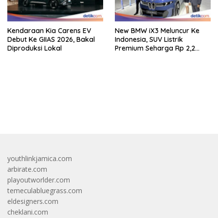
Kendaraan Kia Carens EV
New BMW iX3 Meluncur Ke
Debut Ke GIIAS 2026, Bakal
Indonesia, SUV Listrik
Diproduksi Lokal
Premium Seharga Rp 2,2
Miliar
bandar besar starlight princess1000 bagi bonus
youthlinkjamica.com
arbirate.com
playoutworlder.com
temeculabluegrass.com
eldesigners.com
cheklani.com