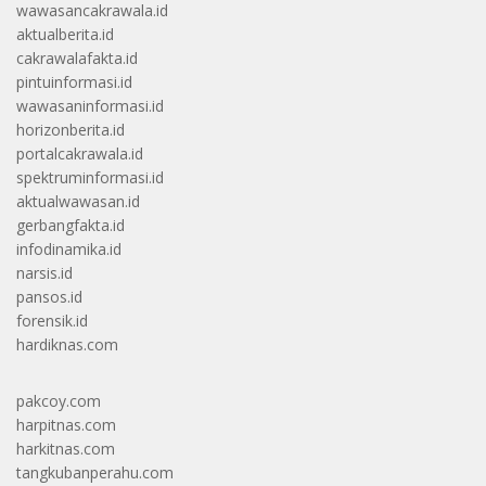
wawasancakrawala.id
aktualberita.id
cakrawalafakta.id
pintuinformasi.id
wawasaninformasi.id
horizonberita.id
portalcakrawala.id
spektruminformasi.id
aktualwawasan.id
gerbangfakta.id
infodinamika.id
narsis.id
pansos.id
forensik.id
hardiknas.com
pakcoy.com
harpitnas.com
harkitnas.com
tangkubanperahu.com