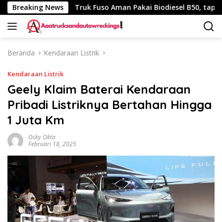
Langsung
340 Km
Breaking News
Truk Fuso Aman Pakai Biodiesel B50, tapi Ada Sar
ke
konten
Beranda
Kendaraan Listrik
Kendaraan Listrik
Geely Klaim Baterai Kendaraan
Pribadi Listriknya Bertahan Hingga
1 Juta Km
Ocky Okta
Februari 18, 2025