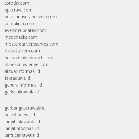
totodal.com
apkcrave.com
bestcarinsurancewsa.com
complidia.com
eveningupdates.com
mcochacks.com
mostcreativeresumes.com
oxcarttavern.com
riceandshinebrunch.com
shoesknowledge.com
aktualinformasi.id
faktadunia.id
gapurainformasi.id
gariscakrawala.id
gerbangcakrawala.id
helvetianews.id
langitcakrawala.id
langitinformasi.id
pintucakrawala.id