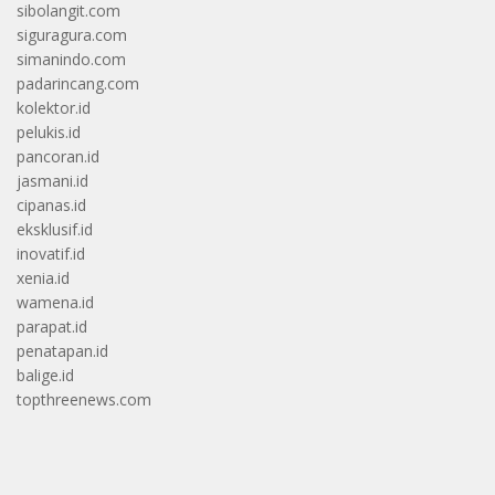
sibolangit.com
siguragura.com
simanindo.com
padarincang.com
kolektor.id
pelukis.id
pancoran.id
jasmani.id
cipanas.id
eksklusif.id
inovatif.id
xenia.id
wamena.id
parapat.id
penatapan.id
balige.id
topthreenews.com