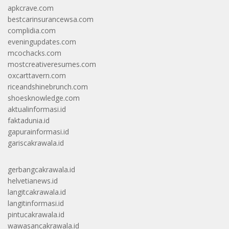
apkcrave.com
bestcarinsurancewsa.com
complidia.com
eveningupdates.com
mcochacks.com
mostcreativeresumes.com
oxcarttavern.com
riceandshinebrunch.com
shoesknowledge.com
aktualinformasi.id
faktadunia.id
gapurainformasi.id
gariscakrawala.id
gerbangcakrawala.id
helvetianews.id
langitcakrawala.id
langitinformasi.id
pintucakrawala.id
wawasancakrawala.id