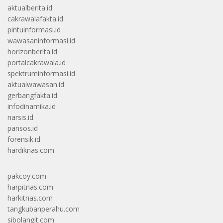
aktualberita.id
cakrawalafakta.id
pintuinformasi.id
wawasaninformasi.id
horizonberita.id
portalcakrawala.id
spektruminformasi.id
aktualwawasan.id
gerbangfakta.id
infodinamika.id
narsis.id
pansos.id
forensik.id
hardiknas.com
pakcoy.com
harpitnas.com
harkitnas.com
tangkubanperahu.com
sibolangit.com