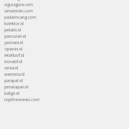
siguragura.com
simanindo.com
padarincang.com
kolektor.id
pelukis.id
pancoran.id
jasmani.id
cipanas.id
eksklusif.id
inovatif.id
xenia.id
wamena.id
parapat.id
penatapan.id
balige.id
topthreenews.com