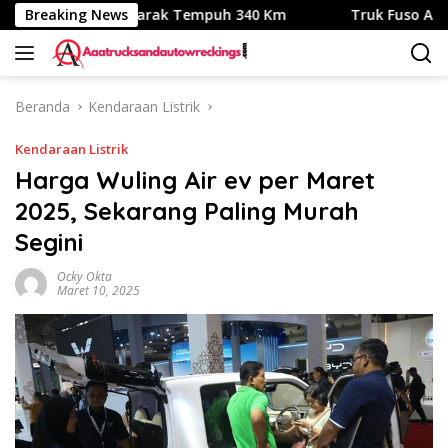
Langsung
esin Listrik, Jarak Tempuh 340 Km
Breaking News
Truk Fuso Aman Pakai
ke
konten
Beranda
Kendaraan Listrik
Kendaraan Listrik
Harga Wuling Air ev per Maret
2025, Sekarang Paling Murah
Segini
Ocky Okta
Maret 10, 2025