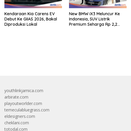
Kendaraan Kia Carens EV
New BMW iX3 Meluncur Ke
Debut Ke GIIAS 2026, Bakal
Indonesia, SUV Listrik
Diproduksi Lokal
Premium Seharga Rp 2,2
Miliar
bandar besar starlight princess1000 bagi bonus
youthlinkjamica.com
arbirate.com
playoutworlder.com
temeculabluegrass.com
eldesigners.com
cheklani.com
totodal.com