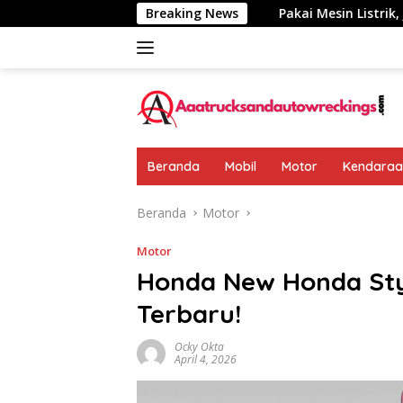
Langsung
mumkan: Rp 438 Juta
Breaking News
Pakai Mesin Listrik, Jarak Tempu
ke
konten
Beranda
Mobil
Motor
Kendaraan
Beranda
Motor
Motor
Honda New Honda Sty
Terbaru!
Ocky Okta
April 4, 2026