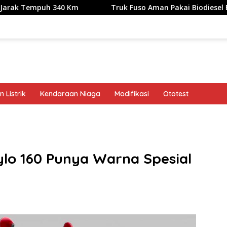
h 340 Km
Truk Fuso Aman Pakai Biodiesel B50, tapi Ada S
 Listrik
Kendaraan Niaga
Modifikasi
Ototest
band
lo 160 Punya Warna Spesial