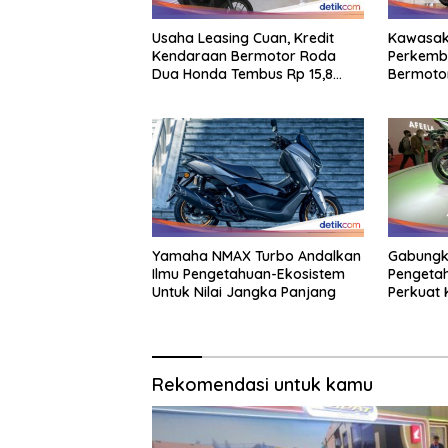
Usaha Leasing Cuan, Kredit
Kawasak
Kendaraan Bermotor Roda
Perkemb
Dua Honda Tembus Rp 15,8
Bermoto
Triliun
Berperfo
Keahlian
Yamaha NMAX Turbo Andalkan
Gabungka
Ilmu Pengetahuan-Ekosistem
Pengeta
Untuk Nilai Jangka Panjang
Perkuat
Berkend
Rekomendasi untuk kamu