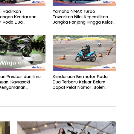
i Hadirkan
Yamaha NMAX Turbo
angan Kendaraan
Tawarkan Nilai Kepemilikan
r Roda Dua
Jangka Panjang Hingga Kelas
rma Tinggi Didalam
155 Cc
 Modern
n Prestasi dan Ilmu
Kendaraan Bermotor Roda
huan, Kawasaki
Dua Terbaru Keluar Belum
 Kenyamanan
Dapat Pelat Nomor, Boleh
ara
Dipakai Di Jalan?