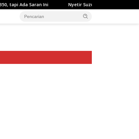
aran Ini
Nyetir Suzuki XL7 Facelift Kini Lebih Damai
ar besar starlight princess1000 bagi bonus