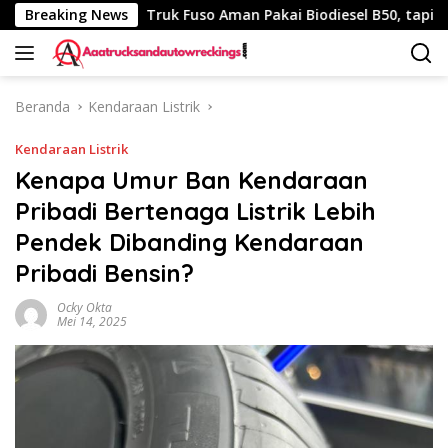
Langsung
340 Km
Breaking News
Truk Fuso Aman Pakai Biodiesel B50, tapi Ada Sar
ke
konten
Beranda
Kendaraan Listrik
Kendaraan Listrik
Kenapa Umur Ban Kendaraan
Pribadi Bertenaga Listrik Lebih
Pendek Dibanding Kendaraan
Pribadi Bensin?
Ocky Okta
Mei 14, 2025