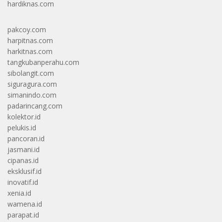
hardiknas.com
pakcoy.com
harpitnas.com
harkitnas.com
tangkubanperahu.com
sibolangit.com
siguragura.com
simanindo.com
padarincang.com
kolektor.id
pelukis.id
pancoran.id
jasmani.id
cipanas.id
eksklusif.id
inovatif.id
xenia.id
wamena.id
parapat.id