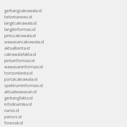
gerbangcakrawala.id
helvetianews.id
langitcakrawala.id
langitinformasi.id
pintucakrawala.id
wawasancakrawala.id
aktualberita.id
cakrawalafakta.id
pintuinformasi.id
wawasaninformasi.id
horizonberita.id
portalcakrawala.id
spektruminformasi.id
aktualwawasan.id
gerbangfakta.id
infodinamika.id
narsis.id
pansos.id
forensik.id