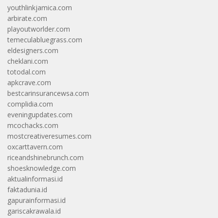
youthlinkjamica.com
arbirate.com
playoutworlder.com
temeculabluegrass.com
eldesigners.com
cheklani.com
totodal.com
apkcrave.com
bestcarinsurancewsa.com
complidia.com
eveningupdates.com
mcochacks.com
mostcreativeresumes.com
oxcarttavern.com
riceandshinebrunch.com
shoesknowledge.com
aktualinformasi.id
faktadunia.id
gapurainformasi.id
gariscakrawala.id