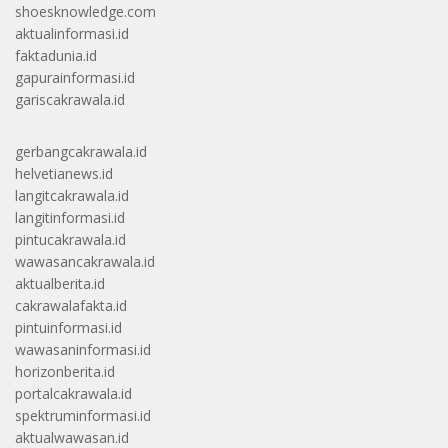
shoesknowledge.com
aktualinformasi.id
faktadunia.id
gapurainformasi.id
gariscakrawala.id
gerbangcakrawala.id
helvetianews.id
langitcakrawala.id
langitinformasi.id
pintucakrawala.id
wawasancakrawala.id
aktualberita.id
cakrawalafakta.id
pintuinformasi.id
wawasaninformasi.id
horizonberita.id
portalcakrawala.id
spektruminformasi.id
aktualwawasan.id