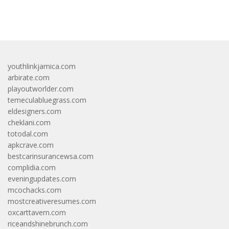
bandar besar starlight princess1000 bagi bonus
youthlinkjamica.com
arbirate.com
playoutworlder.com
temeculabluegrass.com
eldesigners.com
cheklani.com
totodal.com
apkcrave.com
bestcarinsurancewsa.com
complidia.com
eveningupdates.com
mcochacks.com
mostcreativeresumes.com
oxcarttavern.com
riceandshinebrunch.com