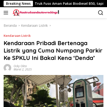
Langsung
340 Km
Breaking News
Truk Fuso Aman Pakai Biodiesel B50, tapi Ada Sar
ke
konten
Beranda
Kendaraan Listrik
Kendaraan Listrik
Kendaraan Pribadi Bertenaga
Listrik yang Cuma Numpang Parkir
Ke SPKLU Ini Bakal Kena ‘Denda’
Ocky Okta
Maret 2, 2025