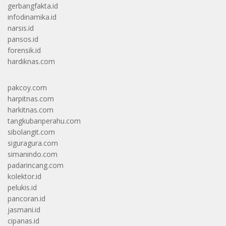
gerbangfakta.id
infodinamika.id
narsis.id
pansos.id
forensik.id
hardiknas.com
pakcoy.com
harpitnas.com
harkitnas.com
tangkubanperahu.com
sibolangit.com
siguragura.com
simanindo.com
padarincang.com
kolektor.id
pelukis.id
pancoran.id
jasmani.id
cipanas.id