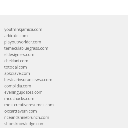
youthlinkjamica.com
arbirate.com
playoutworlder.com
temeculabluegrass.com
eldesigners.com
cheklani.com
totodal.com
apkcrave.com
bestcarinsurancewsa.com
complidia.com
eveningupdates.com
mcochacks.com
mostcreativeresumes.com
oxcarttavern.com
riceandshinebrunch.com
shoesknowledge.com