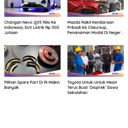
Changan Nevo Q05 Rilis Ke
Mazda Rakit Kendaraan
Indonesia, SUV Listrik Rp 300
Pribadi Ke Citeureup,
Jutaan
Penanaman Modal Di Negeri
Rp 400 Miliar
Pilihan Spare Part Di RI Makin
Toyota Untuk-Untuk Mesin
Banyak
Terus Buat ‘Dioprek’ Siswa
Sekolahan
bandar besar starlight princess1000 bagi bonus