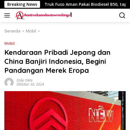
Langsung
 340 Km
Breaking News
Truk Fuso Aman Pakai Biodiesel B50, tapi Ada Sa
ke
konten
Beranda
Mobil
Mobil
Kendaraan Pribadi Jepang dan
China Banjiri Indonesia, Begini
Pandangan Merek Eropa
Ocky Okta
Oktober 30, 2024