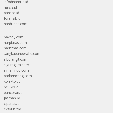
infodinamika.id
narsis.id
pansos.id
forensik.id
hardiknas.com
pakcoy.com
harpitnas.com
harkitnas.com
tangkubanperahu.com
sibolangit.com
siguragura.com
simanindo.com
padarincang.com
kolektor.id
pelukis.id
pancoran.id
jasmani.id
cipanas.id
eksklusif.id