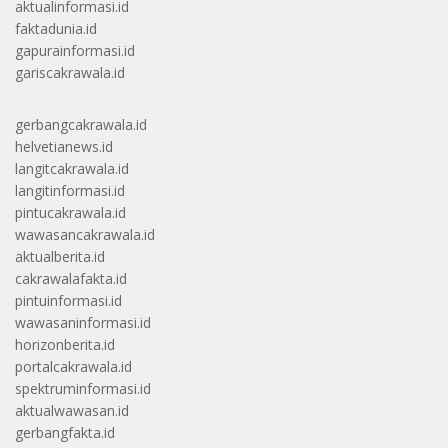
aktualinformasi.id
faktadunia.id
gapurainformasi.id
gariscakrawala.id
gerbangcakrawala.id
helvetianews.id
langitcakrawala.id
langitinformasi.id
pintucakrawala.id
wawasancakrawala.id
aktualberita.id
cakrawalafakta.id
pintuinformasi.id
wawasaninformasi.id
horizonberita.id
portalcakrawala.id
spektruminformasi.id
aktualwawasan.id
gerbangfakta.id