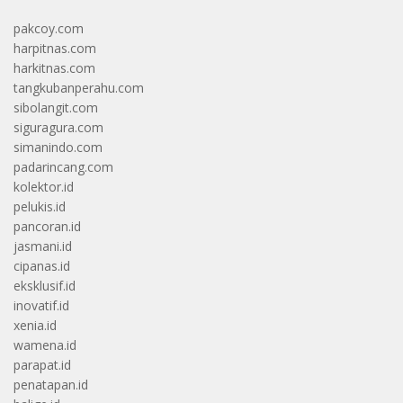
pakcoy.com
harpitnas.com
harkitnas.com
tangkubanperahu.com
sibolangit.com
siguragura.com
simanindo.com
padarincang.com
kolektor.id
pelukis.id
pancoran.id
jasmani.id
cipanas.id
eksklusif.id
inovatif.id
xenia.id
wamena.id
parapat.id
penatapan.id