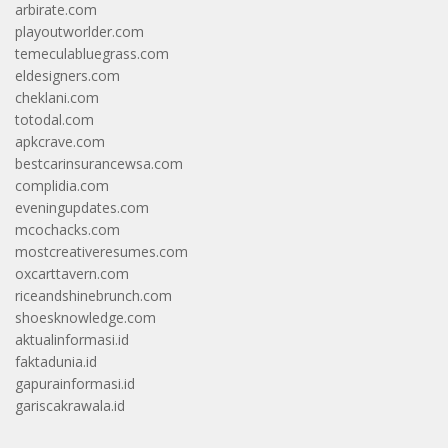
arbirate.com
playoutworlder.com
temeculabluegrass.com
eldesigners.com
cheklani.com
totodal.com
apkcrave.com
bestcarinsurancewsa.com
complidia.com
eveningupdates.com
mcochacks.com
mostcreativeresumes.com
oxcarttavern.com
riceandshinebrunch.com
shoesknowledge.com
aktualinformasi.id
faktadunia.id
gapurainformasi.id
gariscakrawala.id