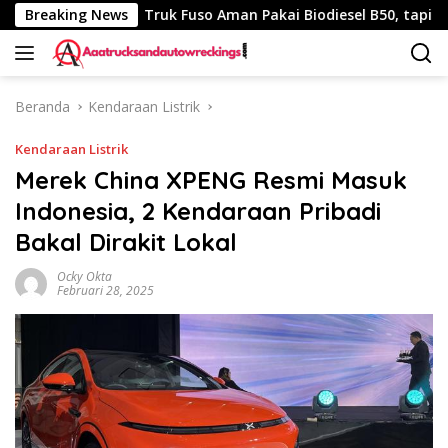
Langsung
40 Km
Breaking News
Truk Fuso Aman Pakai Biodiesel B50, tapi Ada Sar
ke
konten
Beranda
Kendaraan Listrik
Kendaraan Listrik
Merek China XPENG Resmi Masuk
Indonesia, 2 Kendaraan Pribadi
Bakal Dirakit Lokal
Ocky Okta
Februari 28, 2025