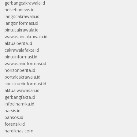
gerbangcakrawala.id
helvetianews.id
langitcakrawala.id
langitinformasi.id
pintucakrawala.id
wawasancakrawala.id
aktualberita.id
cakrawalafakta.id
pintuinformasi.id
wawasaninformasi.id
horizonberita.id
portalcakrawala.id
spektruminformasi.id
aktualwawasan.id
gerbangfakta.id
infodinamika.id
narsis.id
pansos.id
forensik.id
hardiknas.com