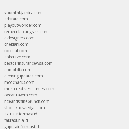
youthlinkjamica.com
arbirate.com
playoutworlder.com
temeculabluegrass.com
eldesigners.com
cheklani.com
totodal.com
apkcrave.com
bestcarinsurancewsa.com
complidia.com
eveningupdates.com
mcochacks.com
mostcreativeresumes.com
oxcarttavern.com
riceandshinebrunch.com
shoesknowledge.com
aktualinformasi.id
faktadunia.id
gapurainformasi.id