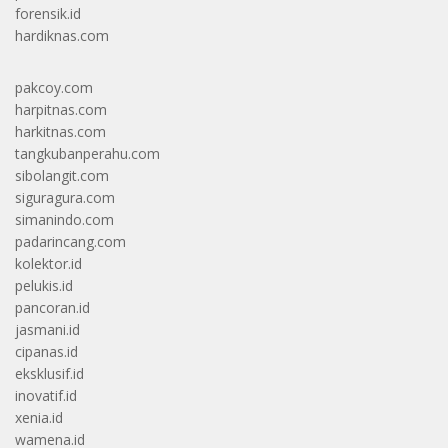
forensik.id
hardiknas.com
pakcoy.com
harpitnas.com
harkitnas.com
tangkubanperahu.com
sibolangit.com
siguragura.com
simanindo.com
padarincang.com
kolektor.id
pelukis.id
pancoran.id
jasmani.id
cipanas.id
eksklusif.id
inovatif.id
xenia.id
wamena.id