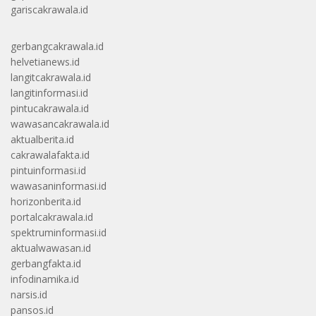
gariscakrawala.id
gerbangcakrawala.id
helvetianews.id
langitcakrawala.id
langitinformasi.id
pintucakrawala.id
wawasancakrawala.id
aktualberita.id
cakrawalafakta.id
pintuinformasi.id
wawasaninformasi.id
horizonberita.id
portalcakrawala.id
spektruminformasi.id
aktualwawasan.id
gerbangfakta.id
infodinamika.id
narsis.id
pansos.id