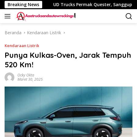
Langsung
nggak B50
Breaking News
UD Trucks Permak Quester, Sanggup ‘Minum’
ke
konten
Beranda
Kendaraan Listrik
Kendaraan Listrik
Punya Kulkas-Oven, Jarak Tempuh
520 Km!
Ocky Okta
Maret 30, 2025